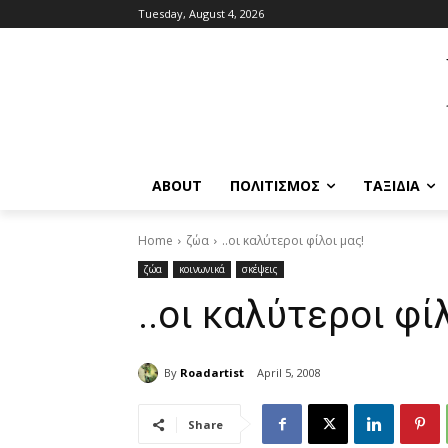
Tuesday, August 4, 2026
ABOUT
ΠΟΛΙΤΙΣΜΟΣ
ΤΑΞΙΔΙΑ
Home
ζώα
..οι καλύτεροι φίλοι μας!
ζώα
κοινωνικά
σκέψεις
..οι καλύτεροι φί
By
Roadartist
April 5, 2008
Share